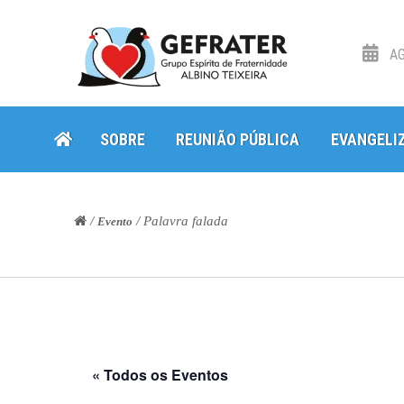
AG
Skip
Skip
SOBRE
REUNIÃO PÚBLICA
EVANGELI
to
to
navigation
content
/
/ Palavra falada
Evento
« Todos os Eventos