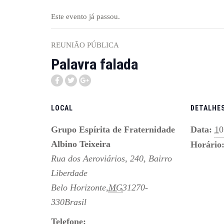
Este evento já passou.
REUNIÃO PÚBLICA
Palavra falada
LOCAL
DETALHE
Grupo Espírita de Fraternidade
Data:
10
Albino Teixeira
Horário
Rua dos Aeroviários, 240, Bairro
Liberdade
Belo Horizonte
,
MG
31270-
330
Brasil
Telefone: