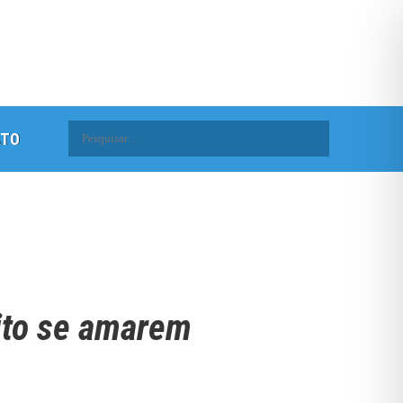
Pesquisar
ATO
por:
ito se amarem