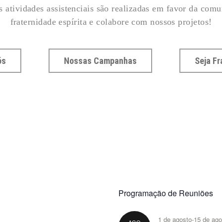
s atividades assistenciais são realizadas em favor da com
fraternidade espírita e colabore com nossos projetos!
ós
Nossas Campanhas
Seja Fr
Programação de Reuniões
1 de agosto
-
15 de ago
AGO