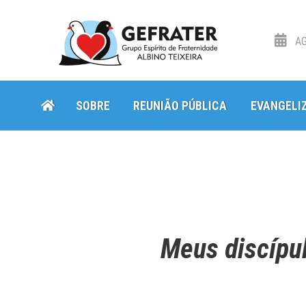
AG
Skip
Skip
SOBRE
REUNIÃO PÚBLICA
EVANGELI
to
to
navigation
content
Meus discípu