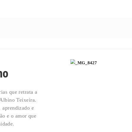
no
as que retrata a
Albino Teixeira.
 aprendizado e
ção e o amor que
nidade.