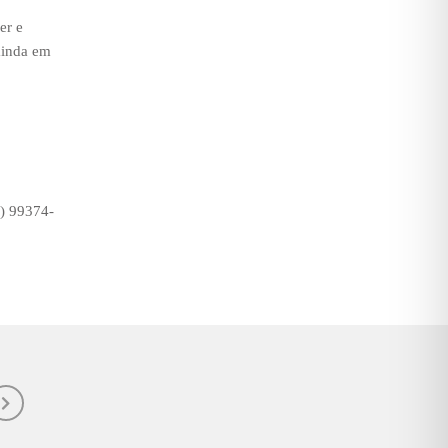
er e
ainda em
1) 99374-