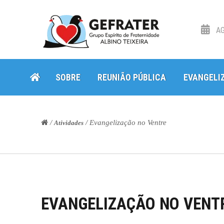
AG
Skip
Skip
SOBRE
REUNIÃO PÚBLICA
EVANGELI
to
to
navigation
content
/
/ Evangelização no Ventre
Atividades
EVANGELIZAÇÃO NO VENT