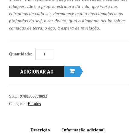
relações. Ele é a própria estrutura da vida, que vibra nas
entranhas de cada ser. Permanece oculto nas camadas mais
profundas do self, o ser divino, qual o diamante oculto sob as
camadas de terra, o ego, à espera de revelação.
Autoamor
Quantidade:
e
Outras
ADICIONAR AO
Potências
da
CARRINHO
Alma
quantidade
SKU:
9788563778093
Categoria:
Ensaios
Descrição
Informação adicional