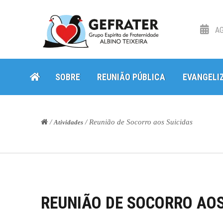
AG
Skip
Skip
SOBRE
REUNIÃO PÚBLICA
EVANGELI
to
to
navigation
content
/
/ Reunião de Socorro aos Suicidas
Atividades
REUNIÃO DE SOCORRO AOS