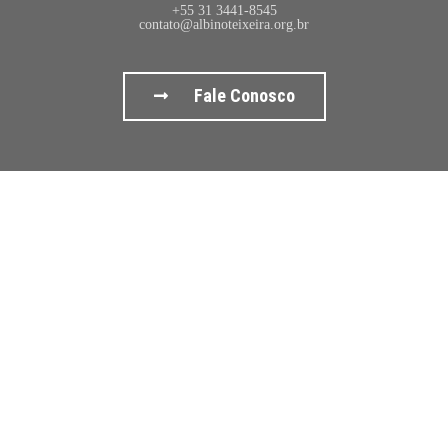
+55 31 3441-8545
contato@albinoteixeira.org.br
Fale Conosco