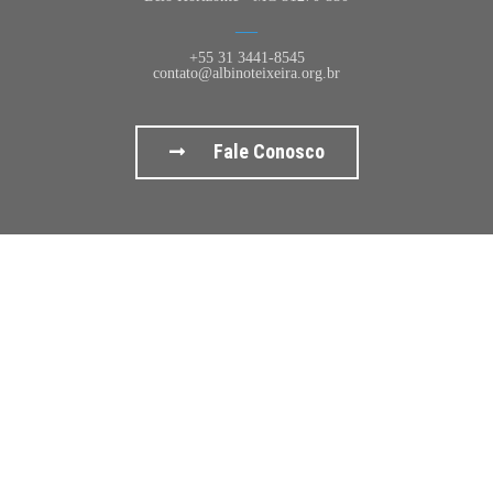
+55 31 3441-8545
contato@albinoteixeira.org.br
Fale Conosco