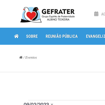
AG
Skip
Skip
SOBRE
REUNIÃO PÚBLICA
EVANGELI
to
to
navigation
content
/ Eventos
Eventos
09/02/2023