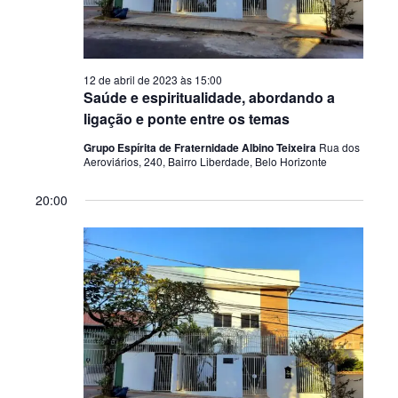
o
s
ã
n
d
a
a
o
t
v
12 de abril de 2023 às 15:00
a
d
Saúde e espiritualidade, abordando a
e
.
ligação e ponte entre os temas
o
g
Grupo Espírita de Fraternidade Albino Teixeira
Rua dos
v
a
Aeroviários, 240, Bairro Liberdade, Belo Horizonte
ç
i
20:00
ã
s
o
u
d
e
a
v
l
i
E
s
v
u