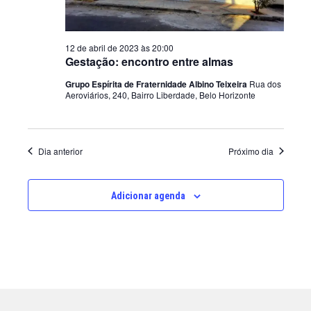
a
e
i
n
12 de abril de 2023 às 20:00
s
Gestação: encontro entre almas
t
d
Grupo Espírita de Fraternidade Albino Teixeira
Rua dos
Aeroviários, 240, Bairro Liberdade, Belo Horizonte
o
e
E
v
Dia anterior
Próximo dia
e
n
Adicionar agenda
t
o
s