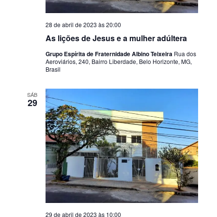
a
e
28 de abril de 2023 às 20:00
i
n
As lições de Jesus e a mulher adúltera
s
t
Grupo Espírita de Fraternidade Albino Teixeira
Rua dos
d
Aeroviários, 240, Bairro Liberdade, Belo Horizonte, MG,
o
Brasil
e
E
SÁB
v
29
e
n
t
o
s
29 de abril de 2023 às 10:00