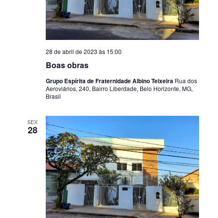
o
s
ã
n
d
a
a
o
t
v
a
d
28 de abril de 2023 às 15:00
e
.
Boas obras
o
g
Grupo Espírita de Fraternidade Albino Teixeira
Rua dos
v
a
Aeroviários, 240, Bairro Liberdade, Belo Horizonte, MG,
Brasil
ç
i
ã
s
SEX
o
28
u
d
e
a
v
l
i
E
s
v
u