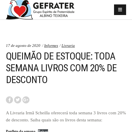
Categorias:
Temas:
17 de agosto de 2020
Informes
Livraria
QUEIMÃO DE ESTOQUE: TODA
SEMANA LIVROS COM 20% DE
DESCONTO
A Livraria Irmã Scheilla oferecerá toda semana 3 livros com 20%
de desconto. Saiba quais são os livros desta semana:
Panfleto da semana
Baixar