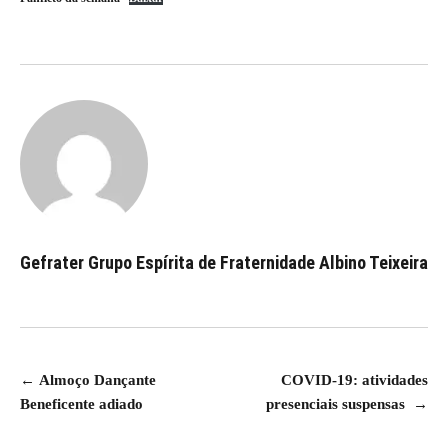
Gefrater Grupo Espírita de Fraternidade Albino Teixeira
Navegação
←
Almoço Dançante
COVID-19: atividades
Beneficente adiado
presenciais suspensas
→
de
Post