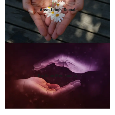
Assistência Social
Atividades voltadas ao acolhimento, esclarecimento e
assistência espiritual e material do ser.
Práticas Mediúnicas
Atividades voltadas à educação de médiuns e ao
Práticas Mediúnicas
esclarecimento e tratamento espiritual de criaturas
necessitadas.