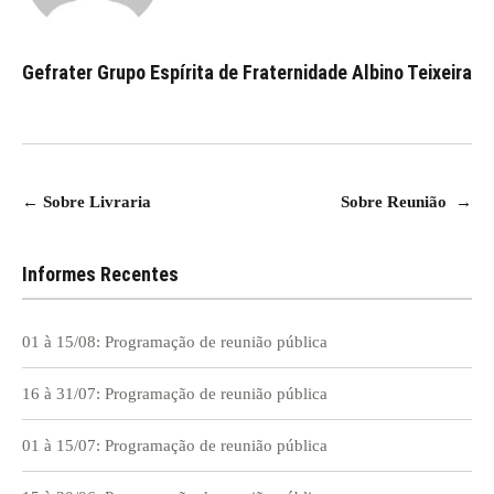
Gefrater Grupo Espírita de Fraternidade Albino Teixeira
Navegação
←
Sobre Livraria
Sobre Reunião
→
de
Post
Informes Recentes
01 à 15/08: Programação de reunião pública
16 à 31/07: Programação de reunião pública
01 à 15/07: Programação de reunião pública